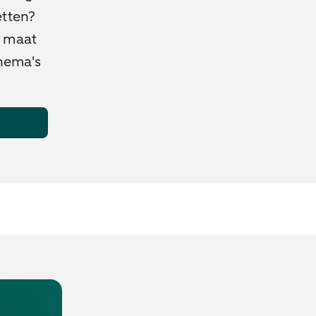
etten?
p maat
thema's