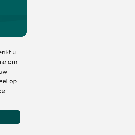
enkt u
aar om
 uw
veel op
de