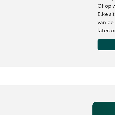
Of op 
Elke si
van de 
laten o