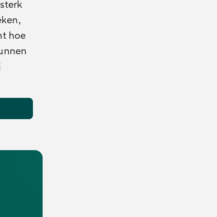
 sterk
eken,
nt hoe
kunnen
j