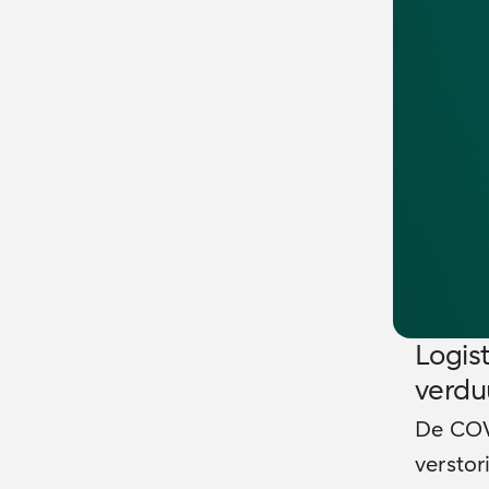
Logist
verdu
De COV
verstor