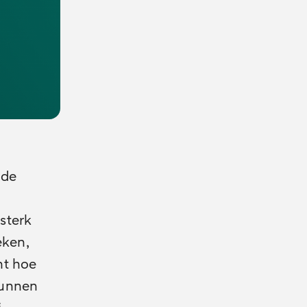
 de
 sterk
eken,
nt hoe
kunnen