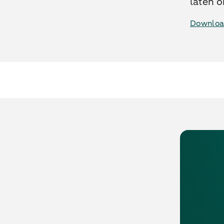
laten o
Download