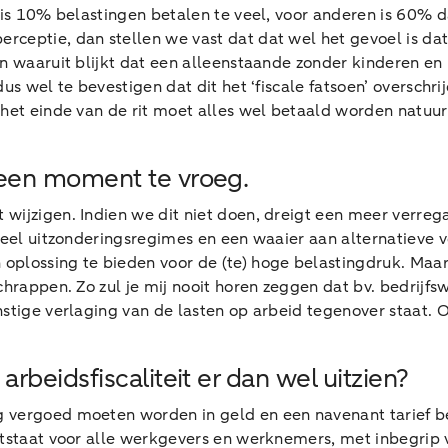
 is 10% belastingen betalen te veel, voor anderen is 60% 
erceptie, dan stellen we vast dat dat wel het gevoel is da
ken waaruit blijkt dat een alleenstaande zonder kinderen 
us wel te bevestigen dat dit het ‘fiscale fatsoen’ overschr
het einde van de rit moet alles wel betaald worden natuurli
een moment te vroeg.
ijzigen. Indien we dit niet doen, dreigt een meer verrega
veel uitzonderingsregimes en een waaier aan alternatieve v
plossing te bieden voor de (te) hoge belastingdruk. Maar
schrappen. Zo zul je mij nooit horen zeggen dat bv. bedri
nstige verlaging van de lasten op arbeid tegenover staat.
beidsfiscaliteit er dan wel uitzien?
vergoed moeten worden in geld en een navenant tarief beta
ntstaat voor alle werkgevers en werknemers, met inbegrip 