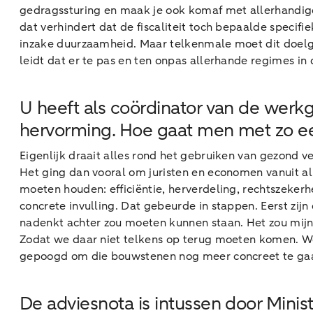
gedragssturing en maak je ook komaf met allerhandige 
dat verhindert dat de fiscaliteit toch bepaalde specif
inzake duurzaamheid. Maar telkenmale moet dit doelgeric
leidt dat er te pas en ten onpas allerhande regimes in 
U heeft als coördinator van de werkg
hervorming. Hoe gaat men met zo ee
Eigenlijk draait alles rond het gebruiken van gezond 
Het ging dan vooral om juristen en economen vanuit all
moeten houden: efficiëntie, herverdeling, rechtszeker
concrete invulling. Dat gebeurde in stappen. Eerst zij
nadenkt achter zou moeten kunnen staan. Het zou mijn
Zodat we daar niet telkens op terug moeten komen. We
gepoogd om die bouwstenen nog meer concreet te gaan i
De adviesnota is intussen door Min