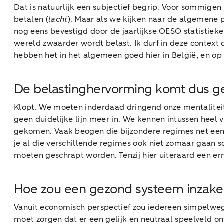
Dat is natuurlijk een subjectief begrip. Voor sommigen
betalen (
lacht
). Maar als we kijken naar de algemene p
nog eens bevestigd door de jaarlijkse OESO statistie
wereld zwaarder wordt belast. Ik durf in deze context d
hebben het in het algemeen goed hier in België, en op 
De belastinghervorming komt dus g
Klopt. We moeten inderdaad dringend onze mentaliteit w
geen duidelijke lijn meer in. We kennen intussen heel 
gekomen. Vaak beogen die bijzondere regimes net een o
je al die verschillende regimes ook niet zomaar gaan 
moeten geschrapt worden. Tenzij hier uiteraard een er
Hoe zou een gezond systeem inzake ar
Vanuit economisch perspectief zou iedereen simpelweg 
moet zorgen dat er een gelijk en neutraal speelveld o