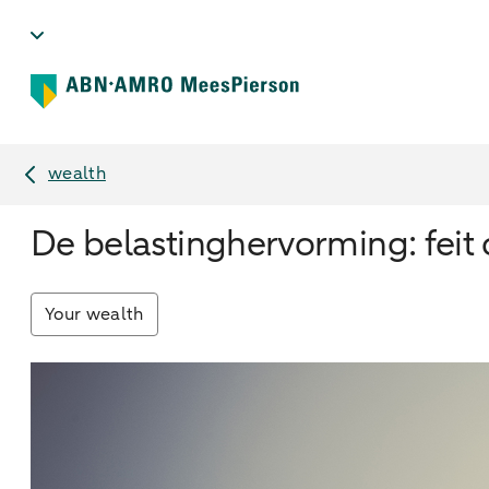
wealth
De belastinghervorming: feit 
Your wealth