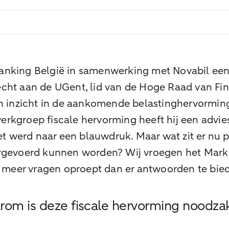
nking België in samenwerking met Novabil een L
echt aan de UGent, lid van de Hoge Raad van Fi
en inzicht in de aankomende belastinghervormin
rkgroep fiscale hervorming heeft hij een advie
werd naar een blauwdruk. Maar wat zit er nu pre
rgevoerd kunnen worden? Wij vroegen het Mark en
eer vragen oproept dan er antwoorden te biede
rom is deze fiscale hervorming noodzak