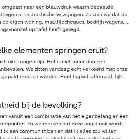
dan omgezet naar een blauwdruk waarin bepaalde
 tegen al te drastische wijzigingen. Zo zien we dat de
van de eigen woning, maaltijdcheques, bedrijfswagens, …
gsvoorstel op tafel heeft gelegd.
elke elementen springen eruit?
och niet mogen zijn. Het is niet meer dan een
 aanbevelen. We zitten vandaag echt verkeerd met onze
aangepakt moeten worden. Heel logisch allemaal, lijkt
theid bij de bevolking?
aren vanuit een combinatie van het eigenbelang en een
 standpunten. En we merken dat deze angst ook wordt
 ik een communist ben en dat ik alles zou willen
dat de hervorming tot doel heeft om in dit land nog