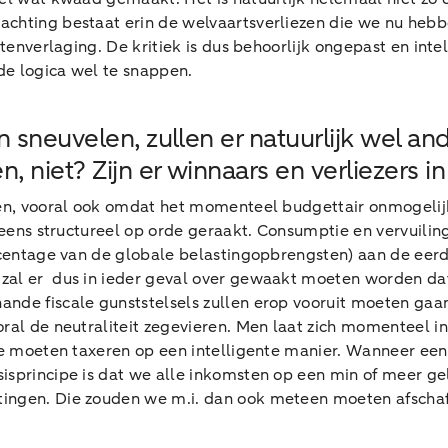
chting bestaat erin de welvaartsverliezen die we nu hebben
tenverlaging. De kritiek is dus behoorlijk ongepast en inte
de logica wel te snappen.
n sneuvelen, zullen er natuurlijk wel
 niet? Zijn er winnaars en verliezers i
ben, vooral ook omdat het momenteel budgettair onmogelijk
l eens structureel op orde geraakt. Consumptie en vervuili
ercentage van de globale belastingopbrengsten) aan de eer
zal er dus in ieder geval over gewaakt moeten worden dat
nde fiscale gunststelsels zullen erop vooruit moeten gaan
ral de neutraliteit zegevieren. Men laat zich momenteel in
we moeten taxeren op een intelligente manier. Wanneer een
sisprincipe is dat we alle inkomsten op een min of meer g
tingen. Die zouden we m.i. dan ook meteen moeten afschaf