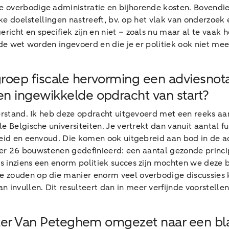
overbodige administratie en bijhorende kosten. Bovendien,
ieke doelstellingen nastreeft, bv. op het vlak van onderzo
ht en specifiek zijn en niet – zoals nu maar al te vaak het
de wet worden ingevoerd en die je er politiek ook niet meer
roep fiscale hervorming een adviesnota
n ingewikkelde opdracht van start?
verstand. Ik heb deze opdracht uitgevoerd met een reeks a
e Belgische universiteiten. Je vertrekt dan vanuit aantal 
heid en eenvoud. Die komen ook uitgebreid aan bod in de a
n er 26 bouwstenen gedefinieerd: een aantal gezonde princi
s inziens een enorm politiek succes zijn mochten we deze
 zouden op die manier enorm veel overbodige discussies 
nvullen. Dit resulteert dan in meer verfijnde voorstellen
ister Van Peteghem omgezet naar een b