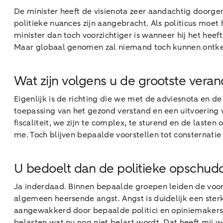
De minister heeft de visienota zeer aandachtig doorg
politieke nuances zijn aangebracht. Als politicus moet
minister dan toch voorzichtiger is wanneer hij het hee
Maar globaal genomen zal niemand toch kunnen ontken
Wat zijn volgens u de grootste vera
Eigenlijk is de richting die we met de adviesnota en de
toepassing van het gezond verstand en een uitvoering 
fiscaliteit, we zijn te complex, te sturend en de last
me. Toch blijven bepaalde voorstellen tot consternatie 
U bedoelt dan de politieke opschudd
Ja inderdaad. Binnen bepaalde groepen leiden de voors
algemeen heersende angst. Angst is duidelijk een ster
aangewakkerd door bepaalde politici en opiniemakers. 
belasten wat nu nog niet belast wordt. Dat heeft mij w