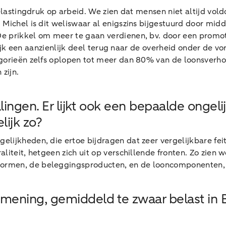
belastingdruk op arbeid. We zien dat mensen niet altijd v
Michel is dit weliswaar al enigszins bijgestuurd door midde
e prikkel om meer te gaan verdienen, bv. door een promot
elijk een aanzienlijk deel terug naar de overheid onder de v
gorieën zelfs oplopen tot meer dan 80% van de loonsverhog
zijn.
ingen. Er lijkt ook een bepaalde ongelij
lijk zo?
jkheden, die ertoe bijdragen dat zeer vergelijkbare feiteli
liteit, hetgeen zich uit op verschillende fronten. Zo zien 
rmen, de beleggingsproducten, en de looncomponenten, is 
ening, gemiddeld te zwaar belast in 