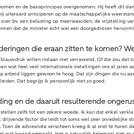
enomen en de basisprincipes overgenomen. Hij heeft dit 
 hij uiteraard anticiperen op de maatschappelijke weerstand
ft over bv. een belasting op meerwaarden, de vrijstelling 
nen dat de minister echt wel een doorgedreven hervormin
nderingen die eraan zitten te komen? W
 blauwdruk willen inslaan niet verrassend. Of die zou dat t
van wat heel veel internationale instellingen ons al jaren
en op arbeid liggen gewoon te hoog. Dat zijn dingen die nu 
leiden. Dat begrijp ik persoonlijk niet zo goed.
ing en de daaruit resulterende ongerus
tellen zelfs tot een zekere woede. Ik kan dat enkel verkl
k drijvende factor die leidt tot soms wel zeer onredelijke
Toen de adviesnota verscheen kreeg ik al snel te horen dat
el wat kwaad gemaakt. Het is natuurlijk helemaal niet zo 