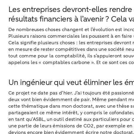
Les entreprises devront-elles rend
résultats financiers à l’avenir ? Cela va
De nombreuses choses changent et l’évolution est incro
Plusieurs raisons commerciales les poussent à en faire
Cela signifie plusieurs choses : les entreprises devron
en mesure de rester compétitives dans une société neut
tout comme pour la comptabilité, ils s’appuieront souve
appelons les « comptables carbone ». Et ce sont ces co
Un ingénieur qui veut éliminer les é
Ce projet ne date pas d’hier. J’ai toujours été passionn
deux vont bien évidemment de pair. Même pendant mes é
cette thématique dans mon doctorat, avec une thèse su
partageaient ce même intérêt, y compris le cofondate
en tant qu’ASBL, un outil destiné aux particuliers p
une partie de leurs émissions de CO2, par exemple en 
devions encore bien évidemment écrire notre doctorat