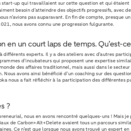
es start-up qui travaillaient sur cette question et qui éta
raiment besoin d’atteindre des objectifs progressifs, avec d
nous n’avions pas auparavant. En fin de compte, presque un a
 2021, nous avons connu une progression fulgurante.
en un court laps de temps. Qu’est-ce qu
différents experts. Il y a des ateliers avec d’autres parti
rogrammes d’incubateurs qui proposent une expertise simi
monde des affaires traditionnel, mais aussi dans le secteu
. Nous avons ainsi bénéficié d’un coaching sur des quest
ka nous a fait réfléchir à la participation des différentes p
es ?
reneurial, nous en avons rencontré quelques-uns ! Mais je p
iaux de Carbon+Alt+Delete avaient tous un parcours simil
s. Ce n’est que lorsque nous avons trouvé un expert en log