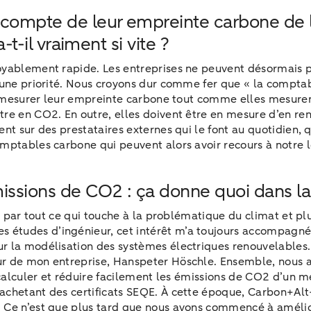
re compte de leur empreinte carbone de
-t-il vraiment si vite ?
yablement rapide. Les entreprises ne peuvent désormais pl
 une priorité. Nous croyons dur comme fer que « la comptabi
t mesurer leur empreinte carbone tout comme elles mesurent 
re en CO2. En outre, elles doivent être en mesure d’en ren
nt sur des prestataires externes qui le font au quotidien, q
mptables carbone qui peuvent alors avoir recours à notre l
missions de CO2 : ça donne quoi dans la
é par tout ce qui touche à la problématique du climat et pl
tudes d’ingénieur, cet intérêt m’a toujours accompagné. C
r la modélisation des systèmes électriques renouvelables.
ur de mon entreprise, Hanspeter Höschle. Ensemble, nous a
our calculer et réduire facilement les émissions de CO2 d
achetant des certificats SEQE. À cette époque, Carbon+Al
. Ce n’est que plus tard que nous avons commencé à améli