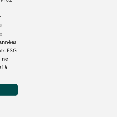
r
ue
re
 années
ents ESG
s ne
si à