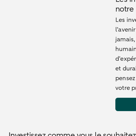
notre 
Les inv
l’aveni
jamais,
humain,
d’expér
et dura
pensez 
votre p
Investissez comme vous le souhaitez