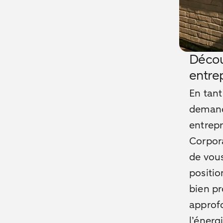
Décou
entrep
En tant
demand
entrepr
Corpor
de vous
positio
bien pr
approfo
l’énerg