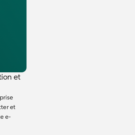
tion et
prise
ter et
e e-