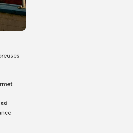
breuses
ermet
ssi
sance