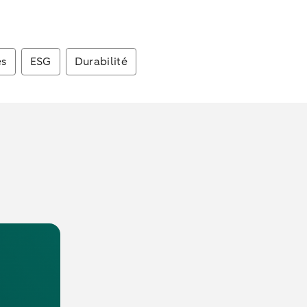
es
ESG
Durabilité