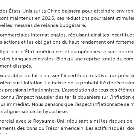
es États-Unis sur la Chine baissera pour atteindre environ 
sont maintenus en 2025, ces réductions pourraient stimuler
velles mesures de relance budgétaire.
mmerciales internationales, réduisant ainsi les incertitude
les actions et les obligations du haut rendement ont fortem
ligations d’État américaines et européennes se sont appré
x des banques centrales. Bien qu’une reprise totale du com
ement dissipés.
ptibles de faire baisser l’incertitude relative aux prévisio
ère sur l’inflation. La baisse de la probabilité de récess
s pressions inflationnistes. L’association de tous ces élém
connu l’impact haussier des tarifs douaniers sur l’inflation
 plus immédiat. Nous pensons que l’aspect inflationniste s
’aligner sur cette hypothèse.
cial avec le Royaume-Uni, réduisant ainsi les risques de 
ements des bons du Trésor américain. Les actifs risqués, don