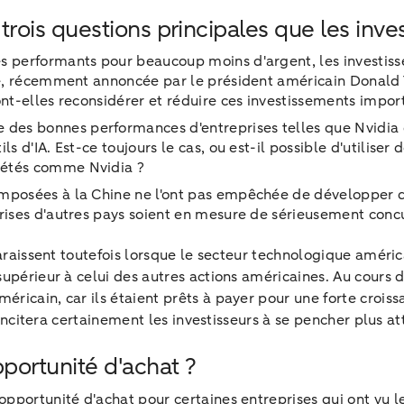
is questions principales que les invest
es performants pour beaucoup moins d'argent, les investis
ate, récemment annoncée par le président américain Donald T
ont-elles reconsidérer et réduire ces investissements import
es bonnes performances d'entreprises telles que Nvidia éta
s d'IA. Est-ce toujours le cas, ou est-il possible d'utiliser
iétés comme Nvidia ?
imposées à la Chine ne l'ont pas empêchée de développer d
prises d'autres pays soient en mesure de sérieusement con
paraissent toutefois lorsque le secteur technologique améric
upérieur à celui des autres actions américaines. Au cours de
icain, car ils étaient prêts à payer pour une forte croiss
, incitera certainement les investisseurs à se pencher plus a
ortunité d'achat ?
portunité d'achat pour certaines entreprises qui ont vu le