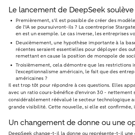
Le lancement de DeepSeek soulève tro
Premièrement, s'il est possible de créer des modèl
de l'IA se poursuivront-ils ? La coentreprise Starg
en est un exemple. Le cas inverse, les entreprises v
Deuxièmement, une hypothèse importante à la base d
récentes seraient essentielles pour déployer des outil
remettant en cause la position de monopole de soc
Troisièmement, cela démontre que les restrictions 
l'exceptionnalisme américain, le fait que des entre
américaines ?
Il est trop tôt pour répondre à ces questions. Elles ap
avec un ratio cours-bénéfice d'environ 30 - nettement s
considérablement réévalué le secteur technologique amér
grande visibilité. Cette nouvelle, si elle est confirmée
Un changement de donne ou une opp
DeepSeek change-t-il la donne ou représente-t-il une op