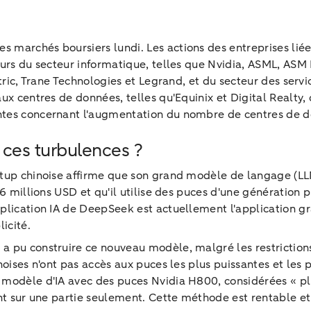
 marchés boursiers lundi. Les actions des entreprises lié
teurs du secteur informatique, telles que Nvidia, ASML, AS
ctric, Trane Technologies et Legrand, et du secteur des serv
ux centres de données, telles qu'Equinix et Digital Realty,
ntes concernant l'augmentation du nombre de centres de 
ces turbulences ?
rtup chinoise affirme que son grand modèle de langage (LL
6 millions USD et qu'il utilise des puces d'une génération p
plication IA de DeepSeek est actuellement l'application gra
icité.
a pu construire ce nouveau modèle, malgré les restriction
noises n'ont pas accès aux puces les plus puissantes et les
 modèle d'IA avec des puces Nvidia H800, considérées « pl
ent sur une partie seulement. Cette méthode est rentable 