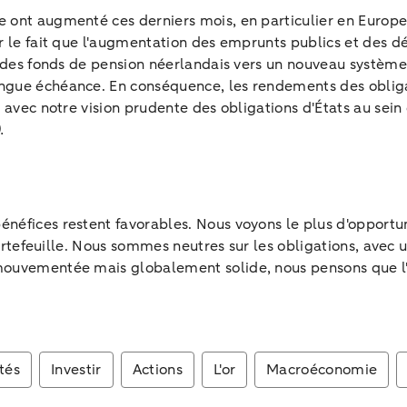
 ont augmenté ces derniers mois, en particulier en Europe 
r le fait que l'augmentation des emprunts publics et des 
rt des fonds de pension néerlandais vers un nouveau systèm
ngue échéance. En conséquence, les rendements des oblig
 avec notre vision prudente des obligations d'États au sein
.
éfices restent favorables. Nous voyons le plus d'opportunit
 portefeuille. Nous sommes neutres sur les obligations, ave
ouvementée mais globalement solide, nous pensons que l'an
tés
Investir
Actions
L'or
Macroéconomie