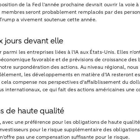
osition de la Fed l'année prochaine devrait ouvrir la voie à
es membres seront probablement remplacés par des personn
d Trump a vivement soutenue cette année.
x jours devant elle
r parmi les entreprises liées à l'IA aux États-Unis. Elles n'
conomique favorable et de prévisions de croissance des bé
tre surpondération des actions. Au niveau régional, nous p
llèlement, les développements en matière d'IA resteront es
 cela compense nos perspectives d'affaiblissement du dolla
 internationaux, ce qui fait des actions américaines une c
ons de haute qualité
 avec une préférence pour les obligations de haute qualit
investisseurs pour le risque supplémentaire des obligation
n'offre pas une compensation suffisante pour le risque.