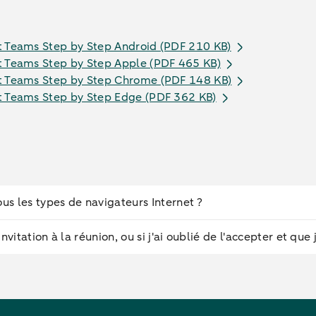
t Teams Step by Step Android​ (PDF 210 KB)
t Teams Step by Step Apple​ (PDF 465 KB)
t Teams Step by Step Chrome​ (PDF 148 KB)
t Teams Step by Step Edge​ (PDF 362 KB)
us les types de navigateurs Internet ?
vitation à la réunion, ou si j'ai oublié de l'accepter et que 