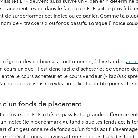
ais les ETF peuvent aussi suivre un « panier » déterminé 
 placement réside dans le fait qu’un ETF suit le plus fidèle
t de surperformer cet indice ou ce panier. Comme la plupa
nom de « trackers » ou fonds passifs. Lorsque l’indice sou
t négociables en bourse à tout moment, à l’instar des
actio
n cours unique. Il est donc facile d’acheter et de vendre d
t entre le cours acheteur et le cours vendeur (« bid/ask spr
’achat ou que vous receviez un prix plus faible pour votre 
ux d’un fonds de placement
t il existe des ETF actifs et passifs. La grande différence en
un indice (le « benchmark »), tandis que les fonds actifs t
t d’un gestionnaire de fonds qu’un fonds actif. L’avantage p
re générale, nous pouvons affirmer que les frais des fonds 