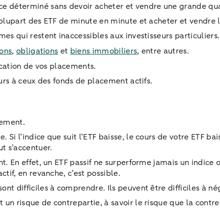
ce déterminé sans devoir acheter et vendre une grande qu
 plupart des ETF de minute en minute et acheter et vendre
es qui restent inaccessibles aux investisseurs particuliers.
ions
,
obligations
et
biens immobiliers
, entre autres.
fication de vos placements.
eurs à ceux des fonds de placement actifs.
sement.
i l’indice que suit l’ETF baisse, le cours de votre ETF baiss
ut s’accentuer.
t. En effet, un ETF passif ne surperforme jamais un indice o
ctif, en revanche, c’est possible.
t difficiles à comprendre. Ils peuvent être difficiles à né
n risque de contrepartie, à savoir le risque que la contrep