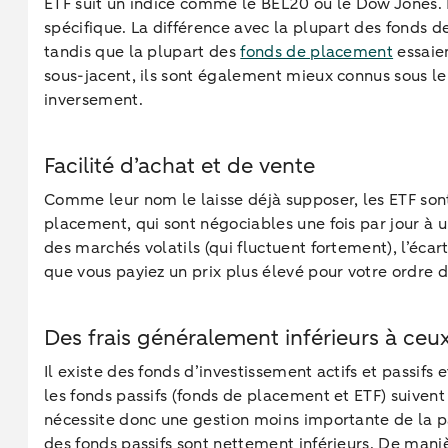
ETF suit un indice comme le BEL20 ou le Dow Jones. M
spécifique. La différence avec la plupart des fonds de
tandis que la plupart des
fonds de placement
essaien
sous-jacent, ils sont également mieux connus sous le 
inversement.
Facilité d’achat et de vente
Comme leur nom le laisse déjà supposer, les ETF son
placement, qui sont négociables une fois par jour à u
des marchés volatils (qui fluctuent fortement), l’écar
que vous payiez un prix plus élevé pour votre ordre d
Des frais généralement inférieurs à ce
Il existe des fonds d’investissement actifs et passifs e
les fonds passifs (fonds de placement et ETF) suivent 
nécessite donc une gestion moins importante de la par
des fonds passifs sont nettement inférieurs. De maniè