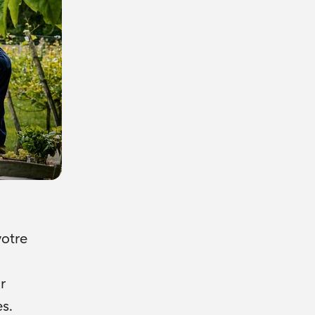
votre
r
es.