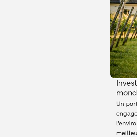
Inves
monde
Un port
engagem
l'envir
meilleu