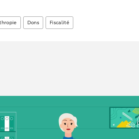
thropie
Dons
Fiscalité