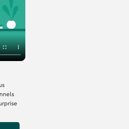
us
onnels
urprise