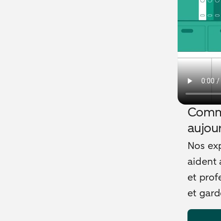
Comme
aujou
Nos exp
aident 
et prof
et gard