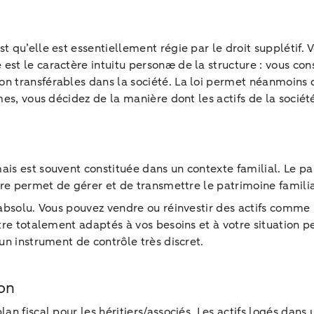
t qu’elle est essentiellement régie par le droit supplétif. 
st le caractère intuitu personæ de la structure : vous cons
n transférables dans la société. La loi permet néanmoins d
mes, vous décidez de la manière dont les actifs de la sociét
is est souvent constituée dans un contexte familial. Le pa
ture permet de gérer et de transmettre le patrimoine famili
e absolu. Vous pouvez vendre ou réinvestir des actifs comme
tre totalement adaptés à vos besoins et à votre situation per
un instrument de contrôle très discret.
ion
an fiscal pour les héritiers/associés. Les actifs logés dans 