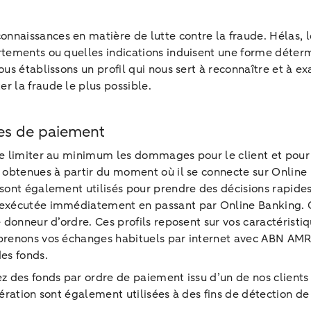
naissances en matière de lutte contre la fraude. Hélas, l
rtements ou quelles indications induisent une forme déterm
us établissons un profil qui nous sert à reconnaître et à ex
r la fraude le plus possible.
ges de paiement
de limiter au minimum les dommages pour le client et pour l
 obtenues à partir du moment où il se connecte sur Online Ba
 sont également utilisés pour prendre des décisions rapides
 exécutée immédiatement en passant par Online Banking. C
le donneur d’ordre. Ces profils reposent sur vos caractéris
mprenons vos échanges habituels par internet avec ABN AMR
des fonds.
ez des fonds par ordre de paiement issu d’un de nos clien
ération sont également utilisées à des fins de détection de 