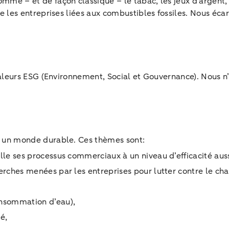
mme – et de façon classique – le tabac, les jeux d’argent,
e les entreprises liées aux combustibles fossiles. Nous écar
 valeurs ESG (Environnement, Social et Gouvernance). Nous n’
r un monde durable. Ces thèmes sont:
elle ses processus commerciaux à un niveau d’efficacité auss
cherches menées par les entreprises pour lutter contre le c
onsommation d’eau),
é,