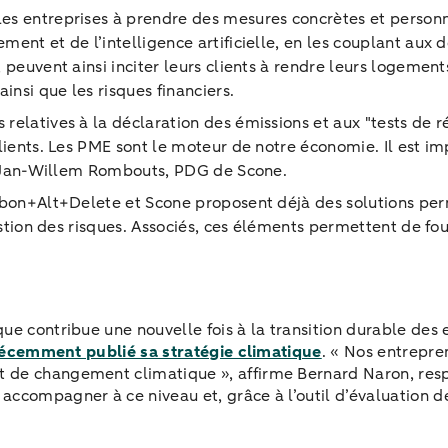
es entreprises à prendre des mesures concrètes et personnal
ment et de l’intelligence artificielle, en les couplant aux
 peuvent ainsi inciter leurs clients à rendre leurs logemen
insi que les risques financiers.
elatives à la déclaration des émissions et aux "tests de ré
ients. Les PME sont le moteur de notre économie. Il est impér
gne Jan-Willem Rombouts, PDG de Scone.
arbon+Alt+Delete et Scone proposent déjà des solutions p
gestion des risques. Associés, ces éléments permettent de f
que contribue une nouvelle fois à la transition durable de
récemment publié sa stratégie climatique
. « Nos entrepre
et de changement climatique », affirme Bernard Naron, r
ccompagner à ce niveau et, grâce à l’outil d’évaluation des