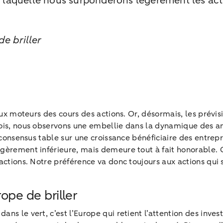
r laquelle nous surpondérons légèrement les acti
de briller
eux moteurs des cours des actions. Or, désormais, les prévis
ois, nous observons une embellie dans la dynamique des ant
e consensus table sur une croissance bénéficiaire des entre
gèrement inférieure, mais demeure tout à fait honorable. C
 actions. Notre préférence va donc toujours aux actions qui
rope de briller
s le vert, c’est l’Europe qui retient l’attention des invest