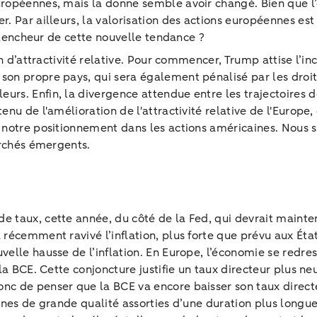
ropéennes, mais la donne semble avoir changé. Bien que l
r. Par ailleurs, la valorisation des actions européennes 
éclencheur de cette nouvelle tendance ?
on d’attractivité relative. Pour commencer, Trump attise l’i
son propre pays, qui sera également pénalisé par les droi
s. Enfin, la divergence attendue entre les trajectoires d
nu de l'amélioration de l'attractivité relative de l'Europe
 notre positionnement dans les actions américaines. Nous 
archés émergents.
aux, cette année, du côté de la Fed, qui devrait maintenir l
récemment ravivé l’inflation, plus forte que prévu aux Éta
lle hausse de l’inflation. En Europe, l’économie se redresse
la BCE. Cette conjoncture justifie un taux directeur plus ne
c de penser que la BCE va encore baisser son taux directeu
nnes de grande qualité assorties d’une duration plus longu