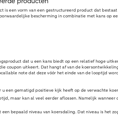
teerde producten
ct is een vorm van een gestructureerd product dat bestaat
voorwaardelijke bescherming in combinatie met kans op e
gsproduct dat u een kans biedt op een relatief hoge uitkeri
g die coupon uitkeert. Dat hangt af van de koersontwikkeli
ocallable note dat deze vóór het einde van de looptijd wor
r u een gematigd positieve kijk heeft op de verwachte ko
optijd, maar kan al veel eerder aflossen. Namelijk wanne
t een bepaald niveau van koersdaling. Dat niveau is het