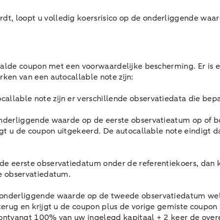
t, loopt u volledig koersrisico op de onderliggende waar
aalde coupon met een voorwaardelijke bescherming. Er is 
ken van een autocallable note zijn:
ocallable note zijn er verschillende observatiedata die bep
onderliggende waarde op de eerste observatieatum op of b
rijgt u de coupon uitgekeerd. De autocallable note eindig
de eerste observatiedatum onder de referentiekoers, dan k
de observatiedatum.
 onderliggende waarde op de tweede observatiedatum wel o
 terug en krijgt u de coupon plus de vorige gemiste coupo
U ontvangt 100% van uw ingelegd kapitaal + 2 keer de ov