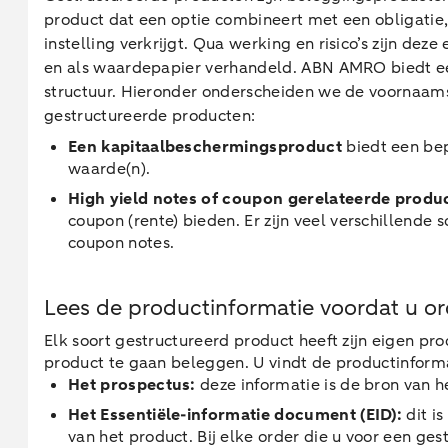
product dat een optie combineert met een obligatie, a
instelling verkrijgt. Qua werking en risico’s zijn d
en als waardepapier verhandeld. ABN AMRO biedt een 
structuur. Hieronder onderscheiden we de voornaams
gestructureerde producten:
Een kapitaalbeschermingsproduct
biedt een bep
waarde(n).
H
igh yield notes of coupon gerelateerde produ
coupon (rente) bieden. Er zijn veel verschillend
coupon notes.
Lees de productinformatie voordat u o
Elk soort gestructureerd product heeft zijn eigen pr
product te gaan beleggen. U vindt de productinformat
Het prospectus:
deze informatie is de bron van h
Het Essentiële-informatie document (EID):
dit is
van het product. Bij elke order die u voor een ge