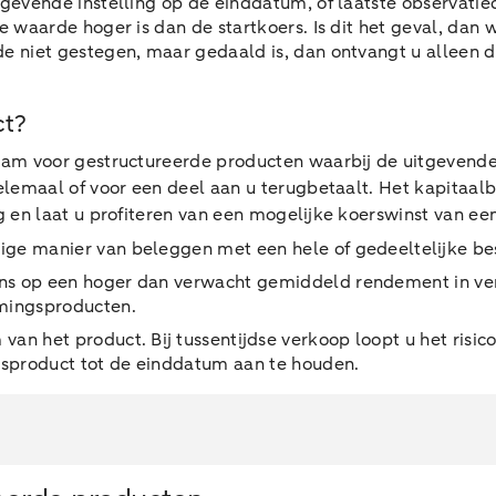
itgevende instelling op de einddatum, of laatste observati
de waarde hoger is dan de startkoers. Is dit het geval, da
de niet gestegen, maar gedaald is, dan ontvangt u alleen
ct?
m voor gestructureerde producten waarbij de uitgevende 
lemaal of voor een deel aan u terugbetaalt. Het kapitaal
 en laat u profiteren van een mogelijke koerswinst van e
ge manier van beleggen met een hele of gedeeltelijke bes
s op een hoger dan verwacht gemiddeld rendement in vergel
rmingsproducten.
an het product. Bij tussentijdse verkoop loopt u het risic
gsproduct tot de einddatum aan te houden.