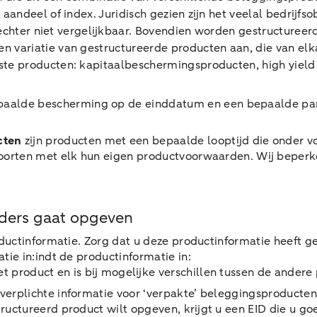
andeel of index. Juridisch gezien zijn het veelal bedrijfs
eze echter niet vergelijkbaar. Bovendien worden gestructure
variatie van gestructureerde producten aan, die van elkaa
te producten: kapitaalbeschermingsproducten, high yield
aalde bescherming op de einddatum en een bepaalde parti
cten
zijn producten met een bepaalde looptijd die onder 
e soorten met elk hun eigen productvoorwaarden. Wij beper
rders gaat opgeven
oductinformatie. Zorg dat u deze productinformatie heeft ge
ie in:indt de productinformatie in:
et product en is bij mogelijke verschillen tussen de andere
 verplichte informatie voor ‘verpakte’ beleggingsproducten
structureerd product wilt opgeven, krijgt u een EID die u g