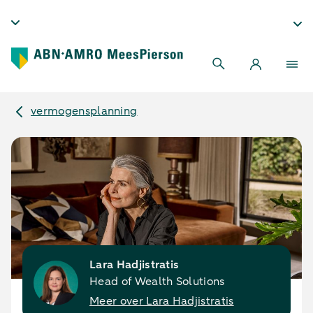
vermogensplanning
Lara Hadjistratis
Head of Wealth Solutions
Meer over Lara Hadjistratis