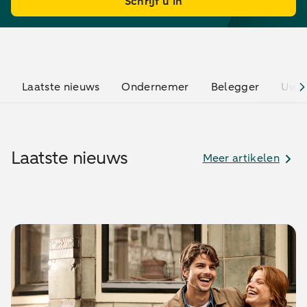
Schrijf u in
Laatste nieuws
Ondernemer
Belegger
Uw 
Laatste nieuws
Meer artikelen