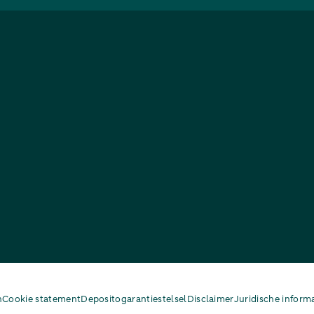
n
Cookie statement
Depositogarantiestelsel
Disclaimer
Juridische inform