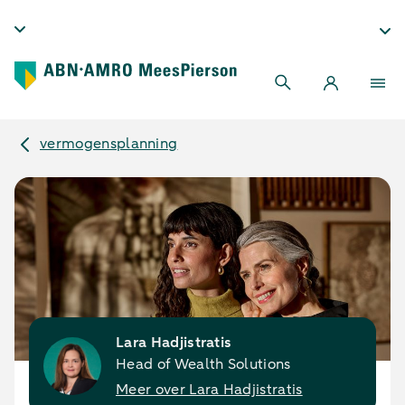
vermogensplanning
Lara Hadjistratis
Head of Wealth Solutions
Meer over Lara Hadjistratis