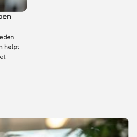
open
leden
n helpt
et