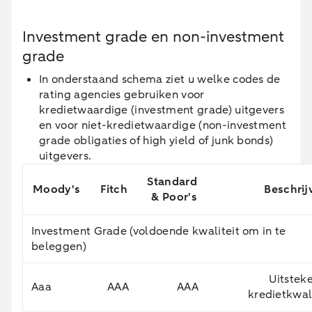
Investment grade en non-investment
grade
In onderstaand schema ziet u welke codes de
rating agencies gebruiken voor
kredietwaardige (investment grade) uitgevers
en voor niet-kredietwaardige (non-investment
grade obligaties of high yield of junk bonds)
uitgevers.
Standard
Moody's
Fitch
Beschrij
& Poor's
Investment Grade (voldoende kwaliteit om in te
beleggen)
Uitstek
Aaa
AAA
AAA
kredietkwal