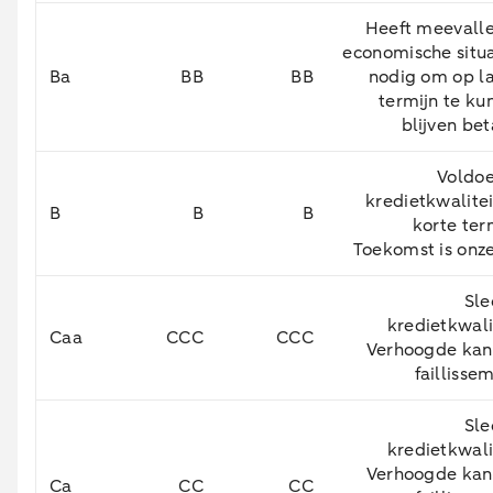
Heeft meevall
economische situa
Ba
BB
BB
nodig om op l
termijn te ku
blijven be
Voldo
kredietkwalite
B
B
B
korte ter
Toekomst is onze
Sle
kredietkwali
Caa
CCC
CCC
Verhoogde kan
faillisse
Sle
kredietkwali
Verhoogde kan
Ca
CC
CC