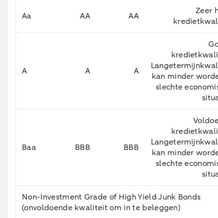
Zeer 
Aa
AA
AA
kredietkwal
G
kredietkwali
Langetermijnkwali
A
A
A
kan minder worde
slechte economi
situ
Voldo
kredietkwali
Langetermijnkwali
Baa
BBB
BBB
kan minder worde
slechte economi
situ
Non-Investment Grade of High Yield Junk Bonds
(onvoldoende kwaliteit om in te beleggen)