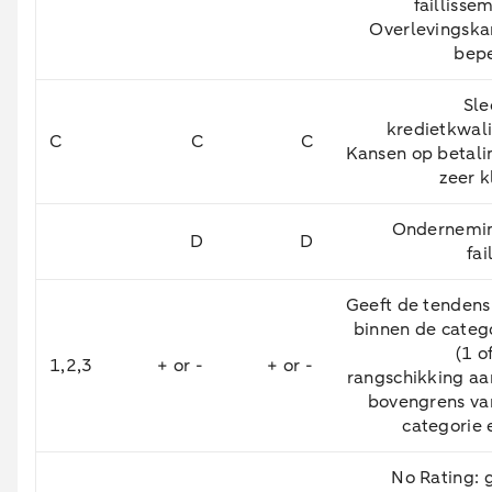
faillisse
Overlevingskan
bepe
Sle
kredietkwali
C
C
C
Kansen op betalin
zeer k
Ondernemin
D
D
fai
Geeft de tendens
binnen de catego
(1 o
1,2,3
+ or -
+ or -
rangschikking aa
bovengrens va
categorie 
No Rating: 