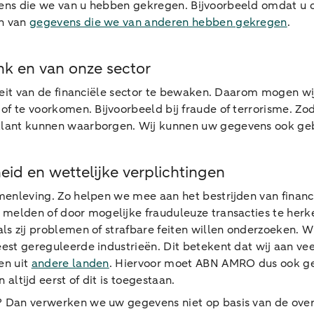
ens die we van u hebben gekregen. Bijvoorbeeld omdat u o
en van
gegevens die we van anderen hebben gekregen
.
ank en van onze sector
riteit van de financiële sector te bewaken. Daarom mogen 
f te voorkomen. Bijvoorbeeld bij fraude of terrorisme. Zoda
klant kunnen waarborgen. Wij kunnen uw gegevens ook ge
id en wettelijke verplichtingen
menleving. Zo helpen we mee aan het bestrijden van financ
 melden of door mogelijke frauduleuze transacties te herken
als zij problemen of strafbare feiten willen onderzoeken. 
est gereguleerde industrieën. Dit betekent dat wij aan ve
en uit
andere landen
. Hiervoor moet ABN AMRO dus ook g
n altijd eerst of dit is toegestaan.
? Dan verwerken we uw gegevens niet op basis van de ov