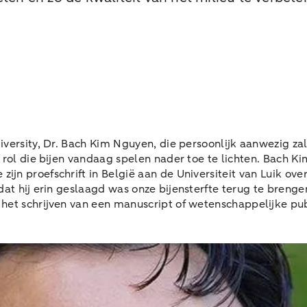
diversity, Dr. Bach Kim Nguyen, die persoonlijk aanwezig z
e rol die bijen vandaag spelen nader toe te lichten. Bach 
ijn proefschrift in België aan de Universiteit van Luik ov
Nadat hij erin geslaagd was onze bijensterfte terug te br
 het schrijven van een manuscript of wetenschappelijke pub