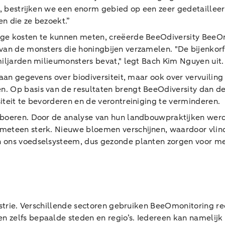
n, bestrijken we een enorm gebied op een zeer gedetailleerd
n die ze bezoekt.”
ge kosten te kunnen meten, creëerde BeeOdiversity BeeOm
van de monsters die honingbijen verzamelen. "De bijenkorf 
miljarden milieumonsters bevat," legt Bach Kim Nguyen uit.
aan gegevens over biodiversiteit, maar ook over vervuiling 
n. Op basis van de resultaten brengt BeeOdiversity dan d
iteit te bevorderen en de verontreiniging te verminderen.
l boeren. Door de analyse van hun landbouwpraktijken we
eteen sterk. Nieuwe bloemen verschijnen, waardoor vlinder
 ons voedselsysteem, dus gezonde planten zorgen voor mee
ustrie. Verschillende sectoren gebruiken BeeOmonitoring re
n zelfs bepaalde steden en regio’s. Iedereen kan namelij