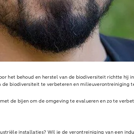
voor het behoud en herstel van de biodiversiteit richtte h
de biodiversiteit te verbeteren en milieuverontreiniging te
met de bijen om de omgeving te evalueren en zo te verbe
ustriële installaties? Wil je de verontreiniging van een in