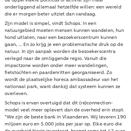
onderliggend allemaal hetzelfde willen: een wereld
die er morgen beter uitziet dan vandaag.
Zijn model is simpel, vindt Schops. In een
natuurgebied moeten mensen kunnen wandelen, hun
hond uitlaten, naar een bezoekerscentrum kunnen
gaan, ... En zo krijg je een problematische druk op de
natuur. In zijn aanpak worden de bezoekerscentra
verlegd naar de omliggende regio. Vanuit die
impactzone worden onder meer wandelingen,
fietstochten en paardenritten georganiseerd. Zo
wordt de plaatselijke horeca ambassadeur van het
nationaal park, want dankzij dat systeem kunnen ze
overleven.
Schops is ervan overtuigd dat dit (re)connection-
model veel meer oplevert dan de overheid erin stopt.
“We zijn de beste bank in Vlaanderen. Wij leveren 190
miljoen euro en 5.000 jobs per jaar op. Elke euro die
de overheid hierin investeert, brengt soms tot 42 euro