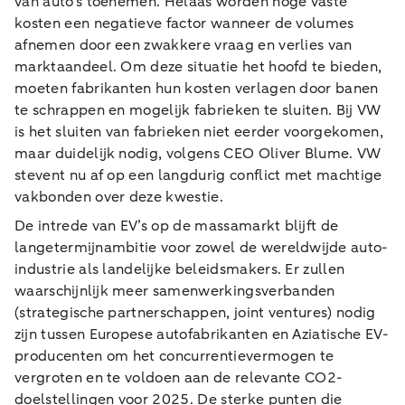
van auto's toenemen. Helaas worden hoge vaste
kosten een negatieve factor wanneer de volumes
afnemen door een zwakkere vraag en verlies van
marktaandeel. Om deze situatie het hoofd te bieden,
moeten fabrikanten hun kosten verlagen door banen
te schrappen en mogelijk fabrieken te sluiten. Bij VW
is het sluiten van fabrieken niet eerder voorgekomen,
maar duidelijk nodig, volgens CEO Oliver Blume. VW
stevent nu af op een langdurig conflict met machtige
vakbonden over deze kwestie.
De intrede van EV’s op de massamarkt blijft de
langetermijnambitie voor zowel de wereldwijde auto-
industrie als landelijke beleidsmakers. Er zullen
waarschijnlijk meer samenwerkingsverbanden
(strategische partnerschappen, joint ventures) nodig
zijn tussen Europese autofabrikanten en Aziatische EV-
producenten om het concurrentievermogen te
vergroten en te voldoen aan de relevante CO2-
doelstellingen voor 2025. De sterke punten die