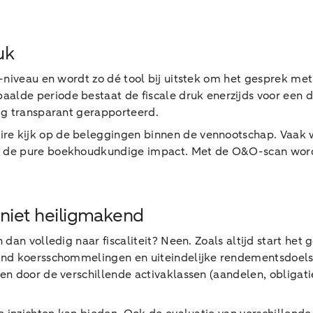
uk
e-niveau en wordt zo dé tool bij uitstek om het gesprek 
e periode bestaat de fiscale druk enerzijds voor een deel
ig transparant gerapporteerd.
e kijk op de beleggingen binnen de vennootschap. Vaak w
 de pure boekhoudkundige impact. Met de O&O-scan word
r niet heiligmakend
an volledig naar fiscaliteit? Neen. Zoals altijd start het 
nd koersschommelingen en uiteindelijke rendementsdoelst
n door de verschillende activaklassen (aandelen, obligati