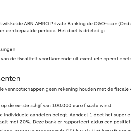
n ontwikkelde ABN AMRO Private Banking de O&O-scan (O
 een bepaalde periode. Het doel is drieledig:
ssingen
 van de fiscaliteit voortkomende uit eventuele operatione
menten
 vennootschappen geen rekening houden met de fiscale dr
p de eerste schijf van 100.000 euro fiscale winst:
rie individuele aandelen belegt. Aandeel 1 doet het super 
aalt met 20%. Deze bankier rapporteert aldus een positie