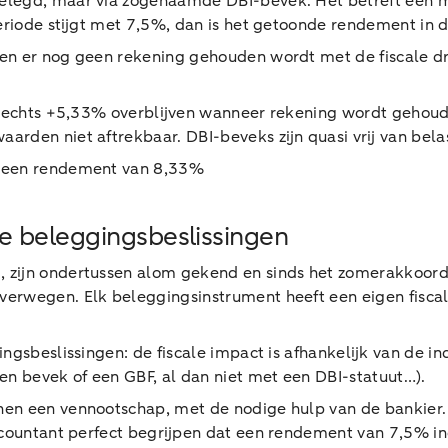
belegd, maar via zogenaamde DBI-bevek. Het betreft een m
periode stijgt met 7,5%, dan is het getoonde rendement in 
zien er nog geen rekening gehouden wordt met de fiscale d
 slechts +5,33% overblijven wanneer rekening wordt gehoud
arden niet aftrekbaar. DBI-beveks zijn quasi vrij van bela
n een rendement van 8,33%
de beleggingsbeslissingen
 zijn ondertussen alom gekend en sinds het zomerakkoord 
rwegen. Elk beleggingsinstrument heeft een eigen fiscalit
ingsbeslissingen: de fiscale impact is afhankelijk van de i
en bevek of een GBF, al dan niet met een DBI-statuut…).
en een vennootschap, met de nodige hulp van de bankier. 
 accountant perfect begrijpen dat een rendement van 7,5% 