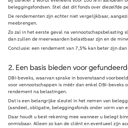
Bij bankier 2 wordt eveneens voor 100% in aandelen 
beleggingsfondsen. Stel dat dit fonds over diezelfde 
De rendementen zijn echter niet vergelijkbaar, aange
meebrengen.
Zo zal in het eerste geval na vennootschapsbelasting
dan zullen de meerwaarden belastbaar zijn en de minwa
Conclusie: een rendement van 7,5% kan beter zijn da
2. Een basis bieden voor gefundeer
DBI-beveks, waarvan sprake in bovenstaand voorbeeld,
voor vennootschappen is méér dan enkel DBI-beveks ove
rendement na belastingen.
Dat is een belangrijke sleutel in het nemen van belegg
(aandeel, obligatie, beleggingsfonds onder vorm van e
Daar houdt u best rekening mee wanneer u belegt binn
onmisbaar. Alleen zo kan de cliënt en eventueel zijn