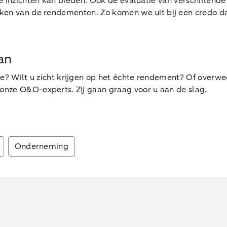
 inzichten kan bieden. Ook de evaluatie van verschillende p
aken van de rendementen. Zo komen we uit bij een credo da
an
le? Wilt u zicht krijgen op het échte rendement? Of over
nze O&O-experts. Zij gaan graag voor u aan de slag.
Onderneming