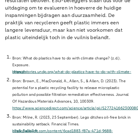
resultaten beloven. ESG-beleggers staan dus voor de
uitdaging om te evalueren in hoeverre de huidige
inspanningen bijdragen aan duurzaamheid. De
praktijk van recycleren geeft plastic immers een
langere levensduur, maar kan niet voorkomen dat
plastic uiteindelijk toch in de vuilnis belandt.
Bron: What do plastics have to do with climate change? (z.d.).
Exposure.
https://stories.undp.org/what-do-plastics-have-to-do-with-climate-change
Bron: Brown, E., MacDonald, A., Allen, S., & Allen, D. (2023). The
potential for a plastic recycling facility to release microplastic
pollution and possible filtration remediation effectiveness. Journal
Of Hazardous Materials Advances, 10, 100309.
https://www.sciencedirect.com/science/article/pii/S27724166230008
Bron: Milne, R. (2023, 25 September). Lego ditches oil-free brick in
sustainability setback. Financial Times.
https://www.ft.com/content/6cad1883-f87a-471d-9688-c1a3c5a0b7dc