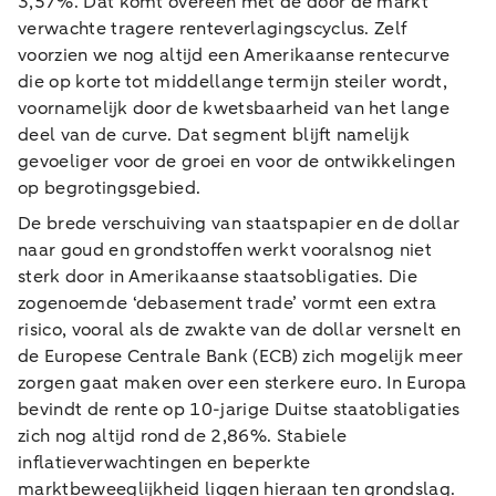
3,57%. Dat komt overeen met de door de markt
verwachte tragere renteverlagingscyclus. Zelf
voorzien we nog altijd een Amerikaanse rentecurve
die op korte tot middellange termijn steiler wordt,
voornamelijk door de kwetsbaarheid van het lange
deel van de curve. Dat segment blijft namelijk
gevoeliger voor de groei en voor de ontwikkelingen
op begrotingsgebied.
De brede verschuiving van staatspapier en de dollar
naar goud en grondstoffen werkt vooralsnog niet
sterk door in Amerikaanse staatsobligaties. Die
zogenoemde ‘debasement trade’ vormt een extra
risico, vooral als de zwakte van de dollar versnelt en
de Europese Centrale Bank (ECB) zich mogelijk meer
zorgen gaat maken over een sterkere euro. In Europa
bevindt de rente op 10-jarige Duitse staatobligaties
zich nog altijd rond de 2,86%. Stabiele
inflatieverwachtingen en beperkte
marktbeweeglijkheid liggen hieraan ten grondslag.