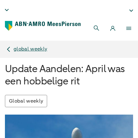
global weekly
Update Aandelen: April was
een hobbelige rit
Global weekly