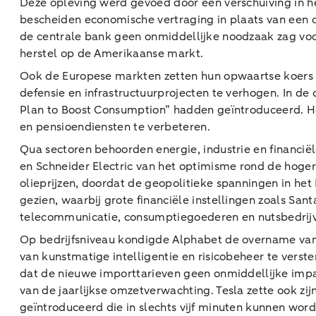
Deze opleving werd gevoed door een verschuiving in 
bescheiden economische vertraging in plaats van een d
de centrale bank geen onmiddellijke noodzaak zag voor
herstel op de Amerikaanse markt.
Ook de Europese markten zetten hun opwaartse koers v
defensie en infrastructuurprojecten te verhogen. In d
Plan to Boost Consumption” hadden geïntroduceerd. He
en pensioendiensten te verbeteren.
Qua sectoren behoorden energie, industrie en financiële
en Schneider Electric van het optimisme rond de hoger
olieprijzen, doordat de geopolitieke spanningen in he
gezien, waarbij grote financiële instellingen zoals S
telecommunicatie, consumptiegoederen en nutsbedrijven
Op bedrijfsniveau kondigde Alphabet de overname van c
van kunstmatige intelligentie en risicobeheer te vers
dat de nieuwe importtarieven geen onmiddellijke impac
van de jaarlijkse omzetverwachting. Tesla zette ook zij
geïntroduceerd die in slechts vijf minuten kunnen wor