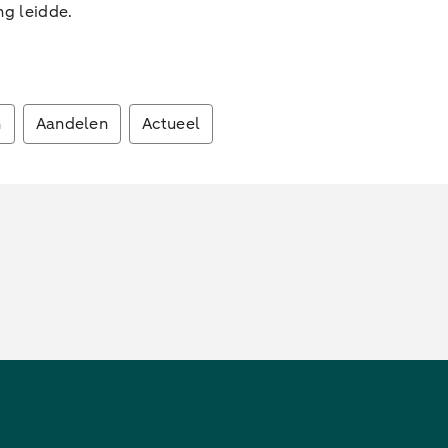
g leidde.
n
Aandelen
Actueel