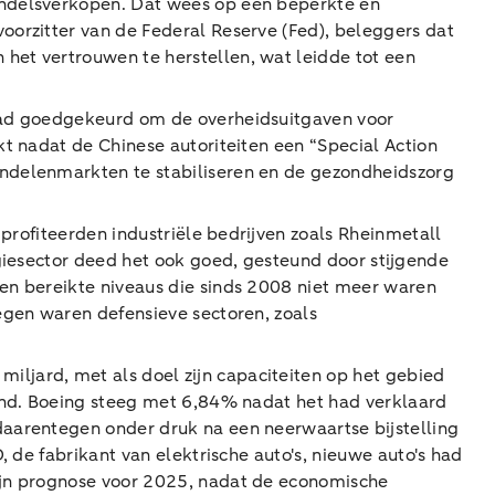
andelsverkopen. Dat wees op een beperkte en
oorzitter van de Federal Reserve (Fed), beleggers dat
het vertrouwen te herstellen, wat leidde tot een
 had goedgekeurd om de overheidsuitgaven voor
t nadat de Chinese autoriteiten een “Special Action
andelenmarkten te stabiliseren en de gezondheidszorg
 profiteerden industriële bedrijven zoals Rheinmetall
giesector deed het ook goed, gesteund door stijgende
 en bereikte niveaus die sinds 2008 niet meer waren
egen waren defensieve sectoren, zoals
iljard, met als doel zijn capaciteiten op het gebied
rond. Boeing steeg met 6,84% nadat het had verklaard
daarentegen onder druk na een neerwaartse bijstelling
, de fabrikant van elektrische auto's, nieuwe auto's had
zijn prognose voor 2025, nadat de economische