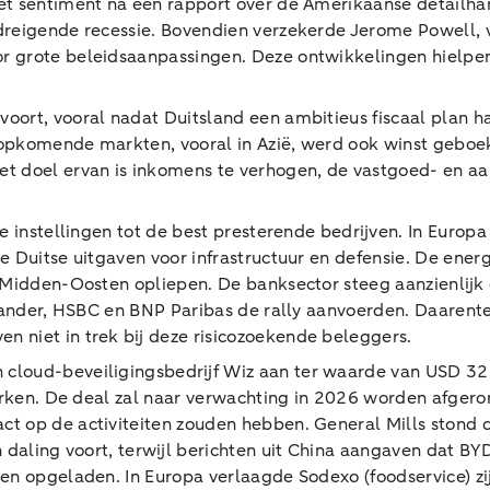
het sentiment na een rapport over de Amerikaanse detailh
reigende recessie. Bovendien verzekerde Jerome Powell, v
 grote beleidsaanpassingen. Deze ontwikkelingen hielpen 
oort, vooral nadat Duitsland een ambitieus fiscaal plan
e opkomende markten, vooral in Azië, werd ook winst geboek
t doel ervan is inkomens te verhogen, de vastgoed- en a
 instellingen tot de best presterende bedrijven. In Europa
e Duitse uitgaven voor infrastructuur en defensie. De ener
t Midden-Oosten opliepen. De banksector steeg aanzienlijk
antander, HSBC en BNP Paribas de rally aanvoerden. Daarent
 niet in trek bij deze risicozoekende beleggers.
loud-beveiligingsbedrijf Wiz aan ter waarde van USD 32 m
terken. De deal zal naar verwachting in 2026 worden afge
t op de activiteiten zouden hebben. General Mills stond 
n daling voort, terwijl berichten uit China aangaven dat BYD
den opgeladen. In Europa verlaagde Sodexo (foodservice) 