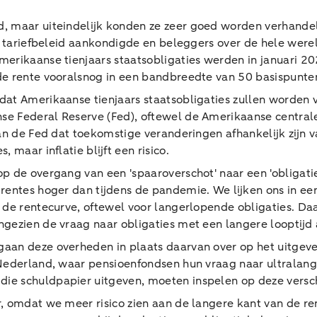
d, maar uiteindelijk konden ze zeer goed worden verhand
te tariefbeleid aankondigde en beleggers over de hele wer
merikaanse tienjaars staatsobligaties werden in januari 
de rente vooralsnog in een bandbreedte van 50 basispunte
dat Amerikaanse tienjaars staatsobligaties zullen worden
e Federal Reserve (Fed), oftewel de Amerikaanse central
an de Fed dat toekomstige veranderingen afhankelijk zijn va
maar inflatie blijft een risico.
op de overgang van een 'spaaroverschot' naar een 'obligat
rentes hoger dan tijdens de pandemie. We lijken ons in ee
n de rentecurve, oftewel voor langerlopende obligaties. 
gezien de vraag naar obligaties met een langere looptijd 
gaan deze overheden in plaats daarvan over op het uitgev
 Nederland, waar pensioenfondsen hun vraag naar ultralang
e schuldpapier uitgeven, moeten inspelen op deze versch
r, omdat we meer risico zien aan de langere kant van de re