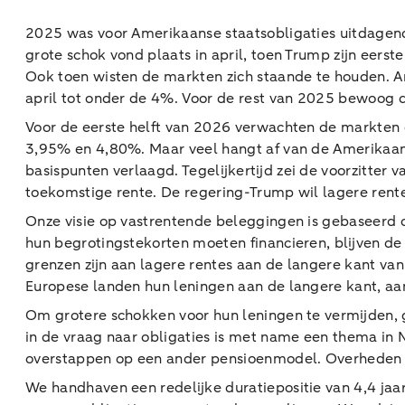
2025 was voor Amerikaanse staatsobligaties uitdagen
grote schok vond plaats in april, toen Trump zijn eers
Ook toen wisten de markten zich staande te houden. A
april tot onder de 4%. Voor de rest van 2025 bewoog 
Voor de eerste helft van 2026 verwachten de markten 
3,95% en 4,80%. Maar veel hangt af van de Amerikaans
basispunten verlaagd. Tegelijkertijd zei de voorzitter v
toekomstige rente. De regering-Trump wil lagere rentes, 
Onze visie op vastrentende beleggingen is gebaseerd 
hun begrotingstekorten moeten financieren, blijven de 
grenzen zijn aan lagere rentes aan de langere kant va
Europese landen hun leningen aan de langere kant, aan
Om grotere schokken voor hun leningen te vermijden, 
in de vraag naar obligaties is met name een thema in
overstappen op een ander pensioenmodel. Overheden di
We handhaven een redelijke duratiepositie van 4,4 jaa