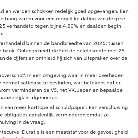
eld en werden schokken redelijk goed opgevangen. Een
eld bang waren voor een mogelijke daling van de groei.
2025 verhandeld tegen bijna 4,80% en daalden begin
n.
 verhandeld binnen de bandbreedte van 2025: tussen
e bank. Onlangs heeft de Fed de beleidsrente met 25
n de cijfers en onthield hij zich van uitspraken over de
ieoverschot'. In een omgeving waarin meer overheden
n normalisatiefase te bevinden, wat betekent dat er
Daarom verminderen de VS, het VK, Japan en bepaalde
aanzienlijk is afgenomen.
en van meer kortlopend schuldpapier. Een verschuiving
e obligaties aanzienlijk verminderen omdat ze
uiving in de vraag.
ntecurve. Duratie is een maatstaf voor de gevoeligheid