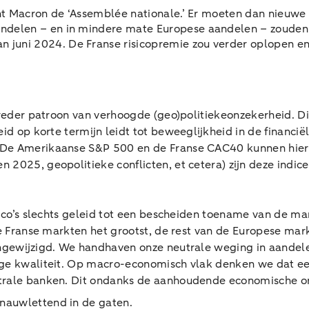
ident Macron de ‘Assemblée nationale.’ Er moeten dan nie
andelen – en in mindere mate Europese aandelen – zouden o
 juni 2024. De Franse risicopremie zou verder oplopen en
breder patroon van verhoogde (geo)politieke
onzekerheid. Di
id op korte termijn leidt tot beweeglijkheid in de financiël
De Amerikaanse S&P 500 en de Franse CAC40 kunnen hierbi
 2025, geopolitieke conflicten, et cetera) zijn deze indi
isico’s slechts geleid tot een bescheiden toename van de 
de Franse markten het grootst, de rest van de Europese mar
 ongewijzigd. We handhaven onze neutrale weging in aandel
hoge kwaliteit. Op macro-economisch vlak denken we dat e
centrale banken. Dit ondanks de aanhoudende economische o
nauwlettend in de gaten.