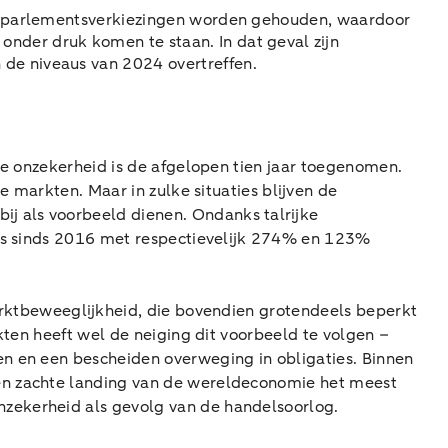
uwe parlementsverkiezingen worden gehouden, waardoor
nder druk komen te staan. In dat geval zijn
 de niveaus van 2024 overtreffen.
e onzekerheid is de afgelopen tien jaar toegenomen.
e markten. Maar in zulke situaties blijven de
j als voorbeeld dienen. Ondanks talrijke
ces sinds 2016 met respectievelijk 274% en 123%
marktbeweeglijkheid, die bovendien grotendeels beperkt
kten heeft wel de neiging dit voorbeeld te volgen –
en en een bescheiden overweging in obligaties. Binnen
en zachte landing van de wereldeconomie het meest
nzekerheid als gevolg van de handelsoorlog.