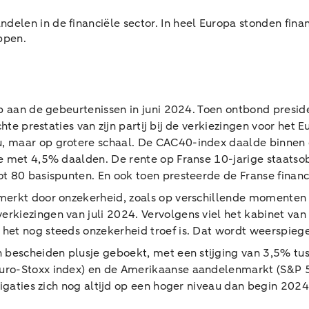
delen in de financiële sector. In heel Europa stonden fina
ppen.
 op aan de gebeurtenissen in juni 2024. Toen ontbond pres
chte prestaties van zijn partij bij de verkiezingen voor het
nu, maar op grotere schaal. De CAC40-index daalde binne
e met 4,5% daalden. De rente op Franse 10-jarige staatso
t 80 basispunten. En ook toen presteerde de Franse financ
merkt door onzekerheid, zoals op verschillende momenten 
rkiezingen van juli 2024. Vervolgens viel het kabinet va
het nog steeds onzekerheid troef is. Dat wordt weerspieg
 bescheiden plusje geboekt, met een stijging van 3,5% tus
uro-Stoxx index) en de Amerikaanse aandelenmarkt (S&P 5
ligaties zich nog altijd op een hoger niveau dan begin 2024