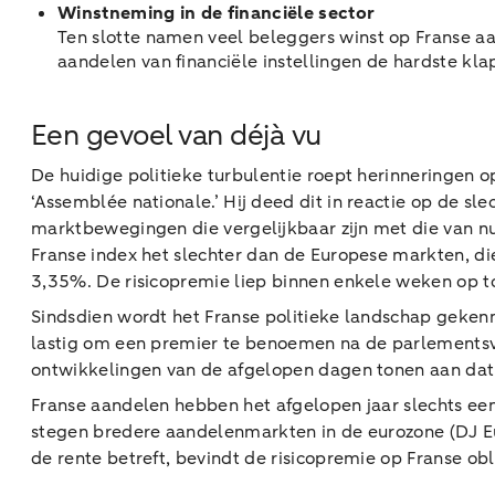
Winstneming in de financiële sector
Ten slotte namen veel beleggers winst op Franse aan
aandelen van financiële instellingen de hardste kla
Een gevoel van déjà vu
De huidige politieke turbulentie roept herinneringen
‘Assemblée nationale.’ Hij deed dit in reactie op de sle
marktbewegingen die vergelijkbaar zijn met die van 
Franse index het slechter dan de Europese markten, di
3,35%. De risicopremie liep binnen enkele weken op to
Sindsdien wordt het Franse politieke landschap geken
lastig om een premier te benoemen na de parlementsve
ontwikkelingen van de afgelopen dagen tonen aan dat 
Franse aandelen hebben het afgelopen jaar slechts een
stegen bredere aandelenmarkten in de eurozone (DJ E
de rente betreft, bevindt de risicopremie op Franse ob