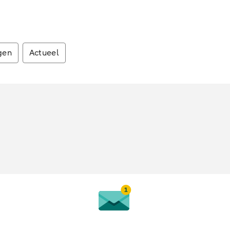
gen
Actueel