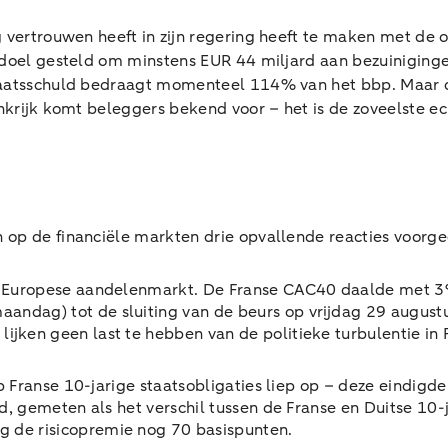
 vertrouwen heeft in zijn regering heeft te maken met de 
e doel gesteld om minstens EUR 44 miljard aan bezuiniging
staatsschuld bedraagt momenteel 114% van het bbp. Maar d
nkrijk komt beleggers bekend voor – het is de zoveelste ec
 op de financiële markten drie opvallende reacties voorg
re Europese aandelenmarkt. De Franse CAC40 daalde met 3
dag) tot de sluiting van de beurs op vrijdag 29 augustus
jken geen last te hebben van de politieke turbulentie in F
op Franse 10-jarige staatsobligaties liep op – deze eindig
d, gemeten als het verschil tussen de Franse en Duitse 10-
 de risicopremie nog 70 basispunten.