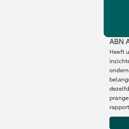
ABN 
Heeft u
inzich
ondern
belangr
dezelf
prange
rappor