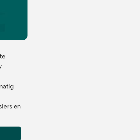
te
w
matig
iers en