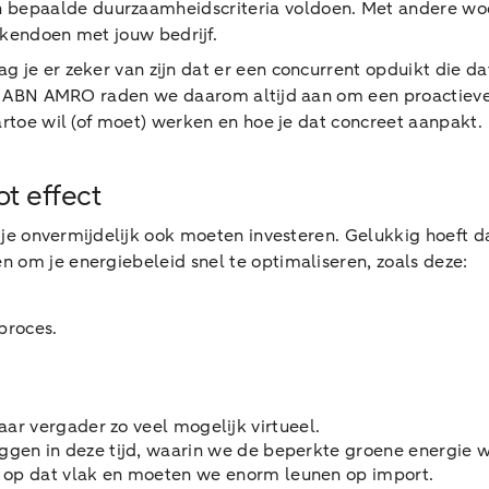
epaalde duurzaamheidscriteria voldoen. Met andere woorden
zakendoen met jouw bedrijf.
 je er zeker van zijn dat er een concurrent opduikt die dat
 Bij ABN AMRO raden we daarom altijd aan om een proactiev
artoe wil (of moet) werken en hoe je dat concreet aanpakt.
t effect
al je onvermijdelijk ook moeten investeren. Gelukkig hoeft 
 om je energiebeleid snel te optimaliseren, zoals deze:
eproces.
aar vergader zo veel mogelijk virtueel.
liggen in deze tijd, waarin we de beperkte groene energie
n op dat vlak en moeten we enorm leunen op import.