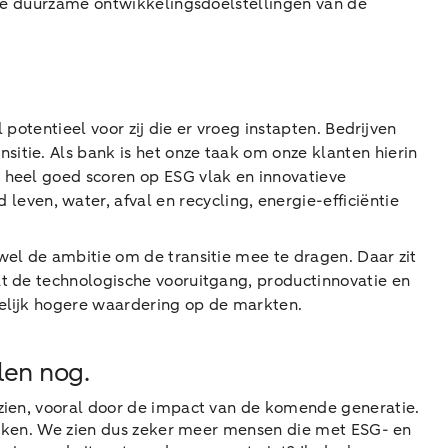
n de duurzame ontwikkelingsdoelstellingen van de
 potentieel voor zij die er vroeg instapten. Bedrijven
itie. Als bank is het onze taak om onze klanten hierin
l heel goed scoren op ESG vlak en innovatieve
ven, water, afval en recycling, energie-efficiëntie
 wel de ambitie om de transitie mee te dragen. Daar zit
at de technologische vooruitgang, productinnovatie en
delijk hogere waardering op de markten.
len nog.
gezien, vooral door de impact van de komende generatie.
 denken. We zien dus zeker meer mensen die met ESG- en