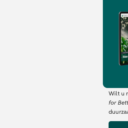
Wilt u
for Bet
duurza