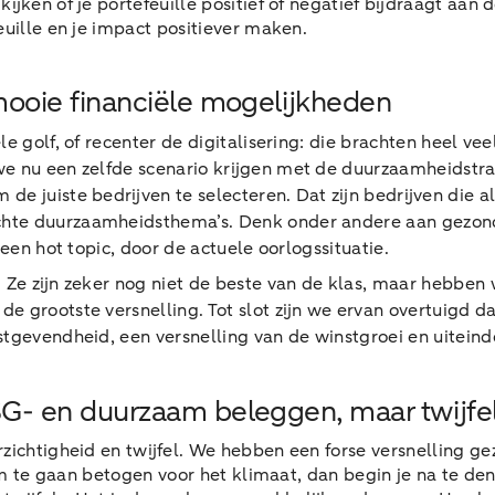
kijken of je portefeuille positief of negatief bijdraagt aa
euille en je impact positiever maken.
ooie financiële mogelijkheden
e golf, of recenter de digitalisering: die brachten heel veel
e nu een zelfde scenario krijgen met de duurzaamheidstrans
e juiste bedrijven te selecteren. Dat zijn bedrijven die a
hte duurzaamheidsthema’s. Denk onder andere aan gezond le
 een hot topic, door de actuele oorlogssituatie.
n. Ze zijn zeker nog niet de beste van de klas, maar hebben
e grootste versnelling. Tot slot zijn we ervan overtuigd d
stgevendheid, een versnelling van de winstgroei en uitein
- en duurzaam beleggen, maar twijfe
rzichtigheid en twijfel. We hebben een forse versnelling 
t om te gaan betogen voor het klimaat, dan begin je na te