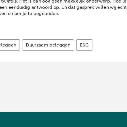
 twijfels. Het is dan ook geen makkelijk onderwerp. Hoe l
 geen eenduidig antwoord op. En dat gesprek willen wij ec
bben en om je te begeleiden.
eleggen
Duurzaam beleggen
ESG