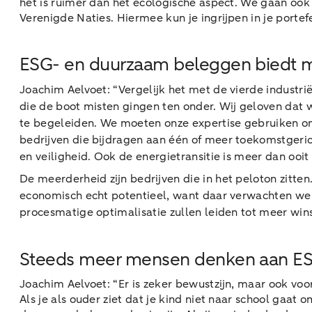
het is ruimer dan het ecologische aspect. We gaan ook 
Verenigde Naties. Hiermee kun je ingrijpen in je portef
ESG- en duurzaam beleggen biedt m
Joachim Aelvoet: “Vergelijk het met de vierde industriël
die de boot misten gingen ten onder. Wij geloven dat w
te begeleiden. We moeten onze expertise gebruiken om d
bedrijven die bijdragen aan één of meer toekomstgeric
en veiligheid. Ook de energietransitie is meer dan ooit
De meerderheid zijn bedrijven die in het peloton zitte
economisch echt potentieel, want daar verwachten we d
procesmatige optimalisatie zullen leiden tot meer win
Steeds meer mensen denken aan ESG
Joachim Aelvoet: “Er is zeker bewustzijn, maar ook voo
Als je als ouder ziet dat je kind niet naar school gaa