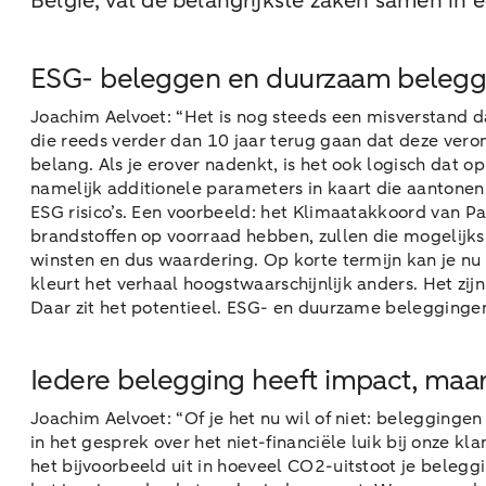
België, vat de belangrijkste zaken samen in e
ESG- beleggen en duurzaam beleggen
Joachim Aelvoet: “Het is nog steeds een misverstand 
die reeds verder dan 10 jaar terug gaan dat deze veron
belang. Als je erover nadenkt, is het ook logisch dat 
namelijk additionele parameters in kaart die aantonen 
ESG risico’s. Een voorbeeld: het Klimaatakkoord van 
brandstoffen op voorraad hebben, zullen die mogelijk
winsten en dus waardering. Op korte termijn kan je nu 
kleurt het verhaal hoogstwaarschijnlijk anders. Het z
Daar zit het potentieel. ESG- en duurzame beleggingen 
Iedere belegging heeft impact, maar je
Joachim Aelvoet: “Of je het nu wil of niet: beleggingen 
in het gesprek over het niet-financiële luik bij onze kl
het bijvoorbeeld uit in hoeveel CO2-uitstoot je beleggi