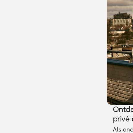
Ontde
privé
Als on