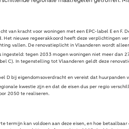
rschillende regionale maatregelen getroffen. M
cht van kracht voor woningen met een EPC-label E en F. D
et nieuwe regeerakkoord heeft deze verplichtingen versoe
hting vallen. De renovatieplicht in Vlaanderen wordt alle
s ingesteld: tegen 2033 mogen woningen niet meer dan 2
l C). In tegenstelling tot Vlaanderen geldt deze renovati
bel D bij eigendomsoverdracht en vereist dat huurpanden 
gionale kwestie zijn en dat de eisen dus per regio verschi
or 2050 te realiseren.
te termijn kan voldoen aan deze eisen, en hoe betaalbaar en