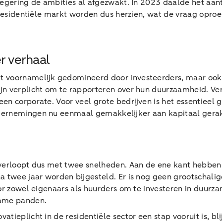
regering de ambities al afgezwakt. In 2023 daalde het aa
 residentiële markt worden dus herzien, wat de vraag oproe
r verhaal
 voornamelijk gedomineerd door investeerders, maar ook hi
n verplicht om te rapporteren over hun duurzaamheid. Verd
een corporate. Voor veel grote bedrijven is het essentiee
rnemingen nu eenmaal gemakkelijker aan kapitaal geraken,
 verloopt dus met twee snelheden. Aan de ene kant hebben
na twee jaar worden bijgesteld. Er is nog geen grootschal
or zowel eigenaars als huurders om te investeren in duurz
zame panden.
tieplicht in de residentiële sector een stap vooruit is, bl