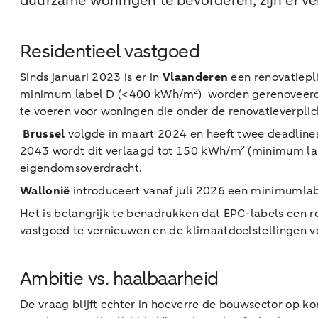
duurzame woningen te bevorderen, zijn er ve
Residentieel vastgoed
Sinds januari 2023 is er in
Vlaanderen
een renovatiepli
minimum label D (<400 kWh/m²) worden gerenoveerd. H
te voeren voor woningen die onder de renovatieverplic
Brussel
volgde in maart 2024 en heeft twee deadline
2043 wordt dit verlaagd tot 150 kWh/m² (minimum labe
eigendomsoverdracht.
Wallonië
introduceert vanaf juli 2026 een minimumla
Het is belangrijk te benadrukken dat EPC-labels een re
vastgoed te vernieuwen en de klimaatdoelstellingen vo
Ambitie vs. haalbaarheid
De vraag blijft echter in hoeverre de bouwsector op kor