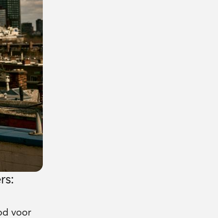
rs:
od voor