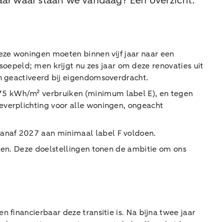
aar waar staan we vandaag? Een overzicht.
eze woningen moeten binnen vijf jaar naar een
peld; men krijgt nu zes jaar om deze renovaties uit
en geactiveerd bij eigendomsoverdracht.
75 kWh/m² verbruiken (minimum label E), en tegen
everplichting voor alle woningen, ongeacht
vanaf 2027 aan minimaal label F voldoen.
llen. Deze doelstellingen tonen de ambitie om ons
 financierbaar deze transitie is. Na bijna twee jaar