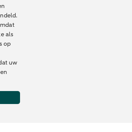
en
ndeld.
 omdat
e als
s op
 dat uw
nen