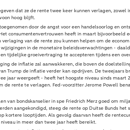
even dat ze de rente twee keer kunnen verlagen, zowel i
oon hoog blijft.
 toegenomen door de angst voor een handelsoorlog en onts
Het consumentenvertrouwen heeft in maart bijvoorbeeld ee
en verlaging van de rente zou kunnen helpen om de economi
ijzigingen in de monetaire beleidsverwachtingen - daalde
en tijdelijke groeivertraging te accepteren tijdens een ov
ng de inflatie zal aanwakkeren, die boven de doelstelling
 Trump de inflatie verder kan opdrijven. De tweejaars bre
e jaar weergeeft - heeft het hoogste niveau sinds maart 
 om de rente te verlagen. Fed-voorzitter Jerome Powell ben
 van bondskanselier in spe Friedrich Merz goed om miljarde
rden aangekondigd, steeg de rente op Duitse Bunds het ste
 op kortere looptijden. Als gevolg daarvan heeft de rente
 niveau in meer dan twee jaar heeft bereikt.