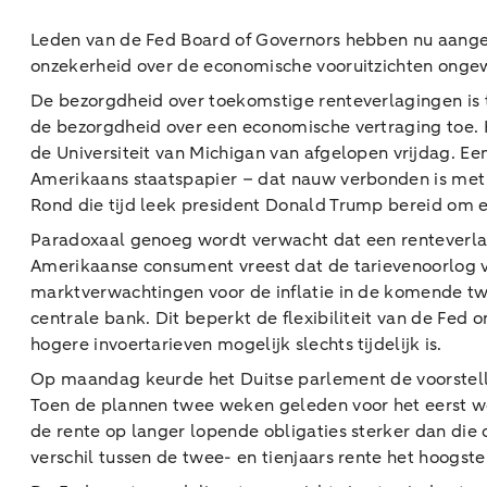
Leden van de Fed Board of Governors hebben nu aangeg
onzekerheid over de economische vooruitzichten ongew
De bezorgdheid over toekomstige renteverlagingen is
de bezorgdheid over een economische vertraging toe. 
de Universiteit van Michigan van afgelopen vrijdag. E
Amerikaans staatspapier – dat nauw verbonden is met w
Rond die tijd leek president Donald Trump bereid om e
Paradoxaal genoeg wordt verwacht dat een renteverlagi
Amerikaanse consument vreest dat de tarievenoorlog van
marktverwachtingen voor de inflatie in de komende twe
centrale bank. Dit beperkt de flexibiliteit van de Fed
hogere invoertarieven mogelijk slechts tijdelijk is.
Op maandag keurde het Duitse parlement de voorstellen
Toen de plannen twee weken geleden voor het eerst we
de rente op langer lopende obligaties sterker dan die
verschil tussen de twee- en tienjaars rente het hoogste