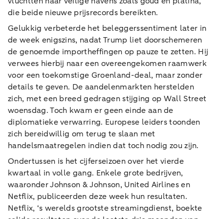
vluchtten naar veilige havens zoals goud en platina,
die beide nieuwe prijsrecords bereikten.
Gelukkig verbeterde het beleggerssentiment later in
de week enigszins, nadat Trump liet doorschemeren
de genoemde importheffingen op pauze te zetten. Hij
verwees hierbij naar een overeengekomen raamwerk
voor een toekomstige Groenland-deal, maar zonder
details te geven. De aandelenmarkten herstelden
zich, met een breed gedragen stijging op Wall Street
woensdag. Toch kwam er geen einde aan de
diplomatieke verwarring. Europese leiders toonden
zich bereidwillig om terug te slaan met
handelsmaatregelen indien dat toch nodig zou zijn.
Ondertussen is het cijferseizoen over het vierde
kwartaal in volle gang. Enkele grote bedrijven,
waaronder Johnson & Johnson, United Airlines en
Netflix, publiceerden deze week hun resultaten.
Netflix, ‘s werelds grootste streamingdienst, boekte