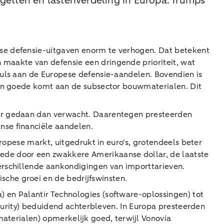
getten en lastenverdeling in Europa. Trumps
ese defensie-uitgaven enorm te verhogen. Dat betekent
maakte van defensie een dringende prioriteit, wat
puls aan de Europese defensie-aandelen. Bovendien is
 ten goede komt aan de subsector bouwmaterialen. Dit
ter gedaan dan verwacht. Daarentegen presteerden
nse financiële aandelen.
uropese markt, uitgedrukt in euro's, grotendeels beter
de door een zwakkere Amerikaanse dollar, de laatste
erschillende aankondigingen van importtarieven.
che groei en de bedrijfswinsten.
 en Palantir Technologies (software-oplossingen) tot
ecurity) beduidend achterbleven. In Europa presteerden
materialen) opmerkelijk goed, terwijl Vonovia