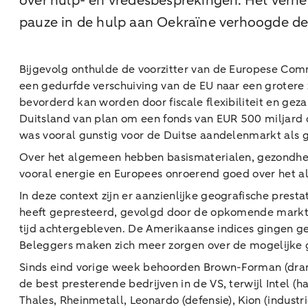
over hulp- en vredesbesprekingen. Het verhe
pauze in de hulp aan Oekraïne verhoogde 
Bijgevolg onthulde de voorzitter van de Europese Com
een gedurfde verschuiving van de EU naar een grotere
bevorderd kan worden door fiscale flexibiliteit en ge
Duitsland van plan om een fonds van EUR 500 miljard o
was vooral gunstig voor de Duitse aandelenmarkt als 
Over het algemeen hebben basismaterialen, gezondhei
vooral energie en Europees onroerend goed over het a
In deze context zijn er aanzienlijke geografische prest
heeft gepresteerd, gevolgd door de opkomende markt
tijd achtergebleven. De Amerikaanse indices gingen g
Beleggers maken zich meer zorgen over de mogelijke g
Sinds eind vorige week behoorden Brown-Forman (drank
de best presterende bedrijven in de VS, terwijl Intel (
Thales, Rheinmetall, Leonardo (defensie), Kion (indust