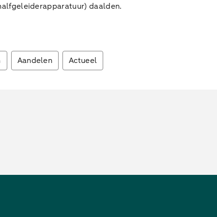
(halfgeleiderapparatuur) daalden.
n
Aandelen
Actueel