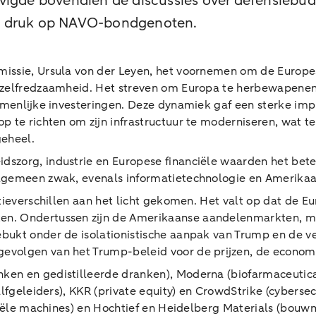
vigde bovendien de discussies over defensiebud
de druk op NAVO-bondgenoten.
missie, Ursula von der Leyen, het voornemen om de Europ
 zelfredzaamheid. Het streven om Europa te herbewapenen 
zamenlijke investeringen. Deze dynamiek gaf een sterke im
p te richten om zijn infrastructuur te moderniseren, wat
geheel.
dszorg, industrie en Europese financiële waarden het be
lgemeen zwak, evenals informatietechnologie en Amerikaa
atieverschillen aan het licht gekomen. Het valt op dat de E
en. Ondertussen zijn de Amerikaanse aandelenmarkten, me
ebukt onder de isolationistische aanpak van Trump en de v
evolgen van het Trump-beleid voor de prijzen, de economis
en en gedistilleerde dranken), Moderna (biofarmaceutica)
halfgeleiders), KKR (private equity) en CrowdStrike (cybers
riële machines) en Hochtief en Heidelberg Materials (bouw