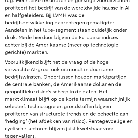
rug. Met sterke resultaten en gunstige vooruitzichten
profiteert het bedrijf van de wereldwijde hausse in AI
en halfgeleiders. Bij LVMH was de
bedrijfsontwikkeling daarentegen gematigder.
Aandelen in het luxe-segment staan duidelijk onder
druk. Mede hierdoor blijven de Europese indices
achter bij de Amerikaanse (meer op technologie
gerichte) markten.
Vooruitkijkend blijft het de vraag of de hoge
verwachte AI-groei ook uitmondt in duurzame
bedrijfswinsten. Ondertussen houden marktpartijen
de centrale banken, de Amerikaanse dollar en de
geopolitieke risico’s scherp in de gaten. Het
marktklimaat blijft op de korte termijn waarschijnlijk
selectief. Technologie en grondstoffen blijven
profiteren van structurele trends en de behoefte aan
‘hedging’ (het afdekken van risico). Rentegevoelige en
cyclische sectoren blijven juist kwetsbaar voor
tegenvallers.